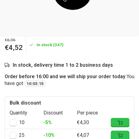
€6,96
In stock (347)
€4,52
In stock, delivery time 1 to 2 business days
Order before 16:00 and we will ship your order today
You
have got
10
:
03
:
15
Bulk discount
Quantity
Discount
Per piece
10
-5%
€4,30
25
-10%
€4,07