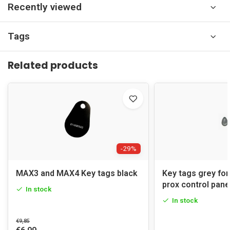
Recently viewed
Tags
Related products
-29%
MAX3 and MAX4 Key tags black
Key tags grey fo
prox control pane
In stock
In stock
€9,85