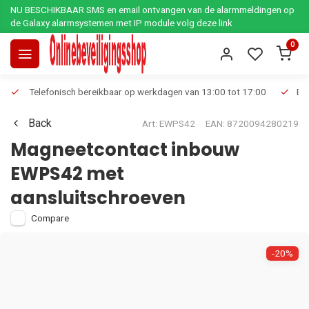
NU BESCHIKBAAR SMS en email ontvangen van de alarmmeldingen op
de Galaxy alarmsystemen met IP module volg deze link
0
Telefonisch bereikbaar op werkdagen van 13:00 tot 17:00
Ee
Back
Art: EWPS42
EAN: 8720094280219
Magneetcontact inbouw
EWPS42 met
aansluitschroeven
Compare
-20%