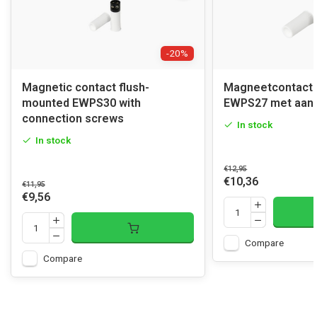
-20%
Magnetic contact flush-
Magneetcontact 
mounted EWPS30 with
EWPS27 met aans
connection screws
In stock
In stock
€12,95
€10,36
€11,95
€9,56
Compare
Compare