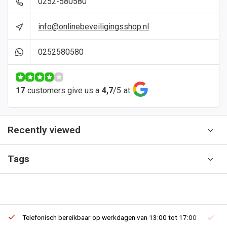
0252-580580
info@onlinebeveiligingsshop.nl
0252580580
17
customers give us a
4,7
/
5
at
Recently viewed
Tags
Telefonisch bereikbaar op werkdagen van 13:00 tot 17:00
Ee