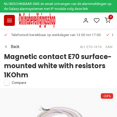
NU BESCHIKBAAR SMS en email ontvangen van de alarmmeldingen op
de Galaxy alarmsystemen met IP module volg deze link
0
Telefonisch bereikbaar op werkdagen van 13:00 tot 17:00
Ee
Back
Art: E70-1K1K
EAN:
Magnetic contact E70 surface-
mounted white with resistors
1KOhm
Compare
-24%