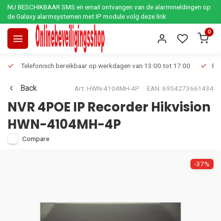
NU BESCHIKBAAR SMS en email ontvangen van de alarmmeldingen op
de Galaxy alarmsystemen met IP module volg deze link
0
Telefonisch bereikbaar op werkdagen van 13:00 tot 17:00
Ee
Back
Art: HWN-4104MH-4P
EAN: 6954273661434
NVR 4POE IP Recorder Hikvision
HWN-4104MH-4P
Compare
-37%