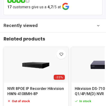
17
customers give us a
4,7
/
5
at
Recently viewed
Related products
-35%
NVR 8POE IP Recorder Hikvision
Hikvision DS-710
HWN-4108MH-8P
Q1/4P/M(D) NVR 
Out of stock
In stock