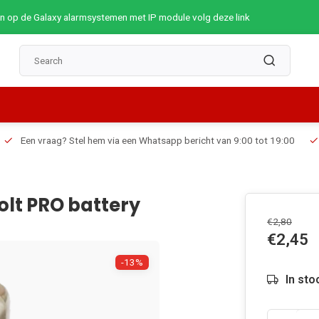
op de Galaxy alarmsystemen met IP module volg deze link
Een vraag? Stel hem via een Whatsapp bericht van 9:00 tot 19:00
olt PRO battery
€2,80
€2,45
-13%
In sto