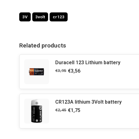
3V
3volt
cr123
Related products
Duracell 123 Lithium battery
€3,95
€3,56
CR123A lithium 3Volt battery
€2,45
€1,75