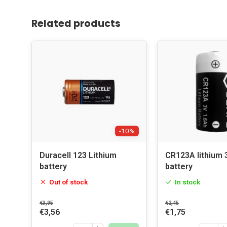
Related products
-10%
Duracell 123 Lithium
CR123A lithium 
battery
battery
Out of stock
In stock
€3,95
€2,45
€3,56
€1,75