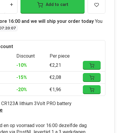
+
Add to cart
ore 16:00 and we will ship your order today
You
07
:
20
:
06
scount
Discount
Per piece
-10%
€2,21
-15%
€2,08
-20%
€1,96
 CR123A lithium 3Volt PRO battery
e
d en op voorraad voor 16:00 dezelfde dag
den via PostNL levertijd 1 a 3 werkdagen,