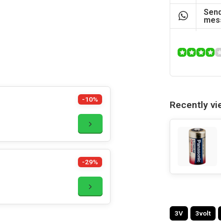
Send
mes
-10%
Recently v
-29%
3V
3volt