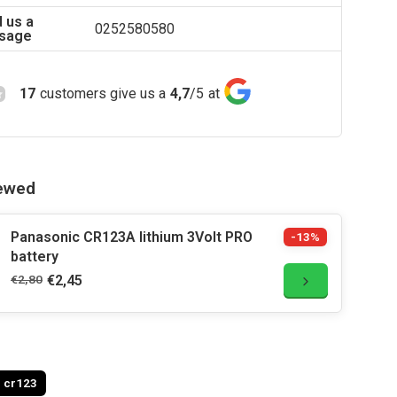
 us a
0252580580
sage
17
customers give us a
4,7
/
5
at
iewed
Panasonic CR123A lithium 3Volt PRO
-13%
battery
€2,80
€2,45
cr123