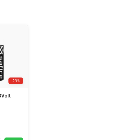
-29%
3Volt