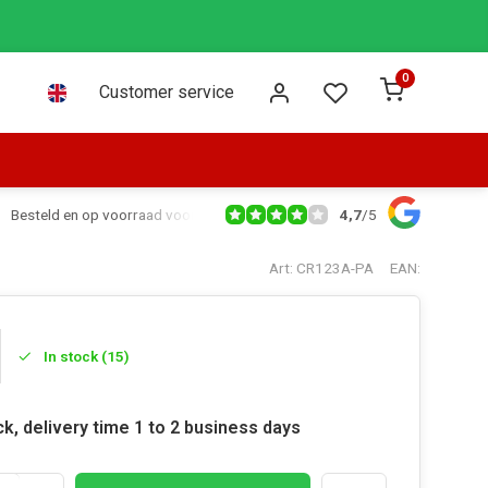
0
Customer service
4,7
/
5
Besteld en op voorraad voor 16:00 dezelfde dag verzonden via PostNL leve
Art: CR123A-PA
EAN:
In stock (15)
ck, delivery time 1 to 2 business days