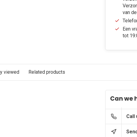
Verzon
van de
Telefo
Een vr
tot 19
ly viewed
Related products
Can we 
Call
Send