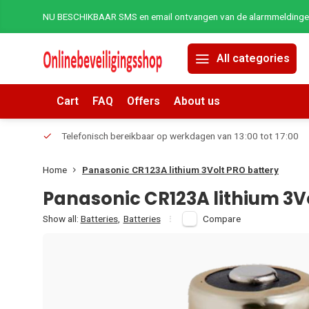
NU BESCHIKBAAR SMS en email ontvangen van de alarmmeldingen 
All categories
Cart
FAQ
Offers
About us
erders.
Telefonisch bereikbaar op werkdagen van 13:00 tot 17:00
Home
Panasonic CR123A lithium 3Volt PRO battery
Panasonic CR123A lithium 3V
Show all:
Batteries
,
Batteries
Compare