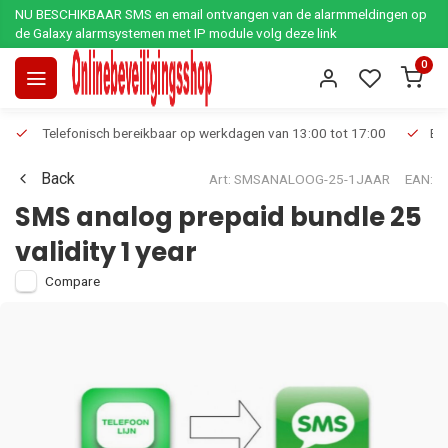
NU BESCHIKBAAR SMS en email ontvangen van de alarmmeldingen op
de Galaxy alarmsystemen met IP module volg deze link
0
Telefonisch bereikbaar op werkdagen van 13:00 tot 17:00
Ee
Back
Art: SMSANALOOG-25-1JAAR
EAN:
SMS analog prepaid bundle 25
validity 1 year
Compare