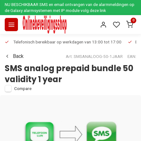
NU BESCHIKBAAR SMS en email ontvangen van de alarmmeldingen op
de Galaxy alarmsystemen met IP module volg deze link
0
Telefonisch bereikbaar op werkdagen van 13:00 tot 17:00
Ee
Back
Art: SMSANALOOG-50-1JAAR
EAN:
SMS analog prepaid bundle 50
validity 1 year
Compare