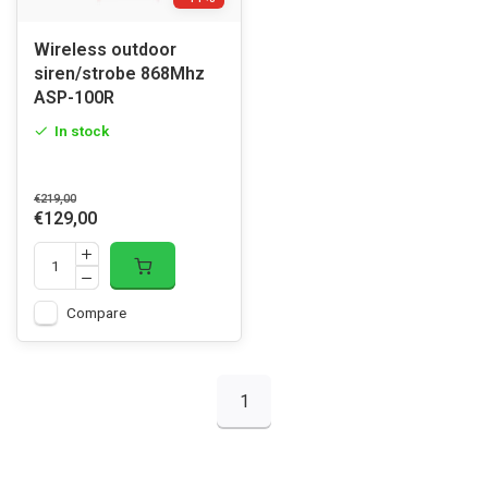
Wireless outdoor
siren/strobe 868Mhz
ASP-100R
In stock
€219,00
€129,00
Compare
1