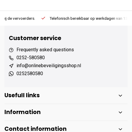
Telefonisch bereikbaar op werkdagen van 13:00 tot 17:00
Ee
Customer service
Frequently asked questions
0252-580580
info@onlinebeveiligingsshop.nl
0252580580
Usefull links
Information
Contact information