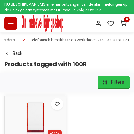
NU BESCHIKBAAR SMS en email ontvangen van de alarmmeldingen op
de Galaxy alarmsystemen met IP module volg deze link
0
Telefonisch bereikbaar op werkdagen van 13:00 tot 17:00
Ee
Back
Products tagged with 100R
Filters
-41%