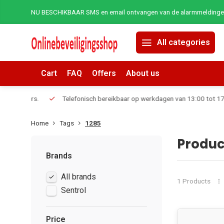
NU BESCHIKBAAR SMS en email ontvangen van de alarmmeldingen 
All categories
Cart
FAQ
Offers
About us
erders.
Telefonisch bereikbaar op werkdagen van 13:00 tot 17:00
Home
Tags
1285
Produc
Brands
All brands
1 Products
Sentrol
Price