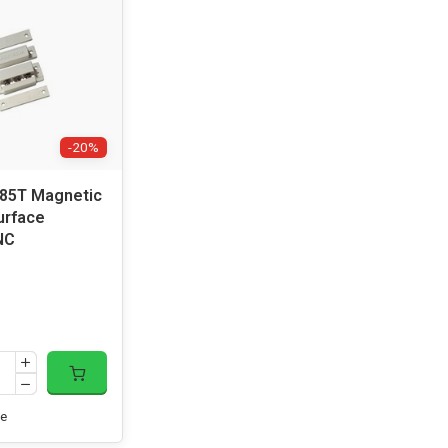
-20%
285T Magnetic
urface
NC
e