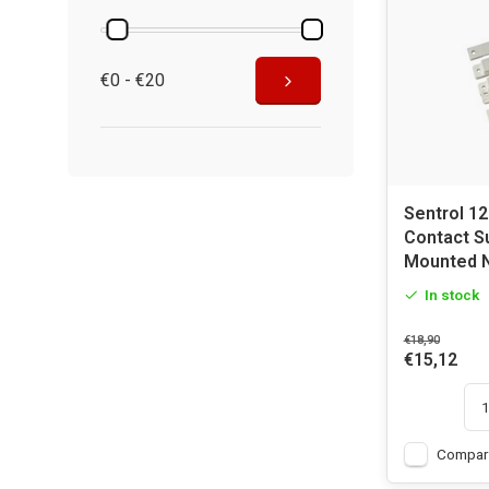
€0 - €20
Sentrol 1
Contact S
Mounted 
In stock
€18,90
€15,12
Compar