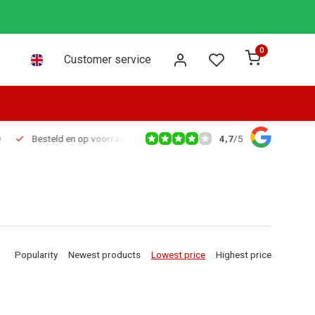
0
Customer service
4,7
/
5
Besteld en op voorraad voor 16:00 dezelfde dag verzonden via PostNL leve
Popularity
Newest products
Lowest price
Highest price