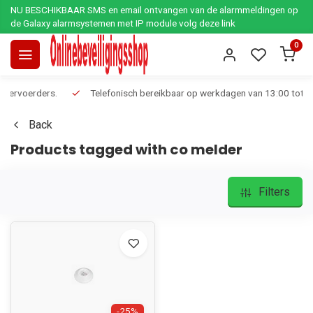
NU BESCHIKBAAR SMS en email ontvangen van de alarmmeldingen op
de Galaxy alarmsystemen met IP module volg deze link
0
Telefonisch bereikbaar op werkdagen van 13:00 tot 17:00
Ee
Back
Products tagged with co melder
Filters
-25%