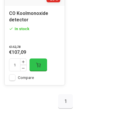
CO Koolmonoxide
detector
In stock
€142,78
€107,09
Compare
1