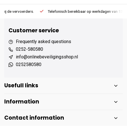
Telefonisch bereikbaar op werkdagen van 13:00 tot 17:00
E
Customer service
Frequently asked questions
0252-580580
info@onlinebeveiligingsshop.nl
0252580580
Usefull links
Information
Contact information