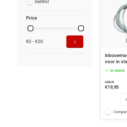
Sentrol
Price
€0 - €20
Inbouwma
voor in st
In stock
€28,45
€19,95
Compar