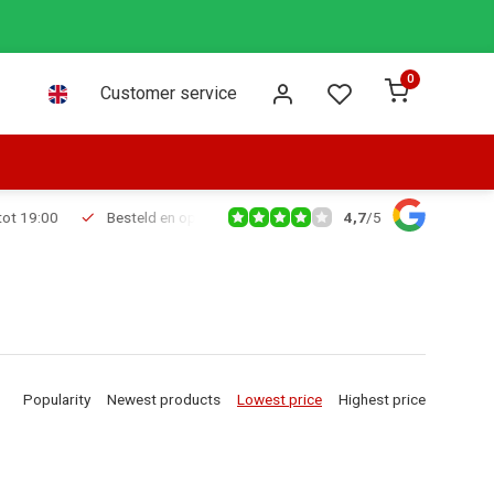
0
Customer service
4,7
/
5
Besteld en op voorraad voor 16:00 dezelfde dag verzonden via PostNL leve
Popularity
Newest products
Lowest price
Highest price