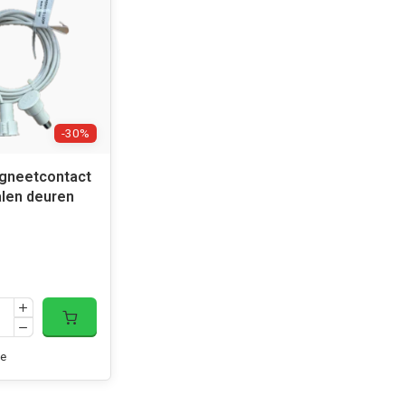
-30%
gneetcontact
alen deuren
e