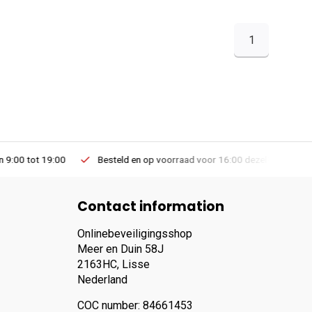
1
Besteld en op voorraad voor 16:00 dezelfde dag verzonden via PostNL lev
Contact information
Onlinebeveiligingsshop
Meer en Duin 58J
2163HC, Lisse
Nederland
COC number: 84661453