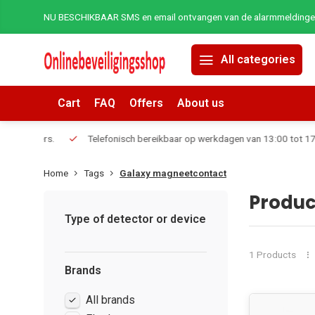
NU BESCHIKBAAR SMS en email ontvangen van de alarmmeldingen 
All categories
Cart
FAQ
Offers
About us
erders.
Telefonisch bereikbaar op werkdagen van 13:00 tot 17:00
Home
Tags
Galaxy magneetcontact
Produc
Type of detector or device
1 Products
Brands
All brands