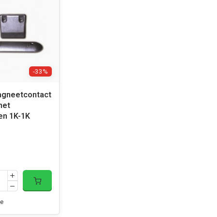
-33%
agneetcontact
met
en 1K-1K
e