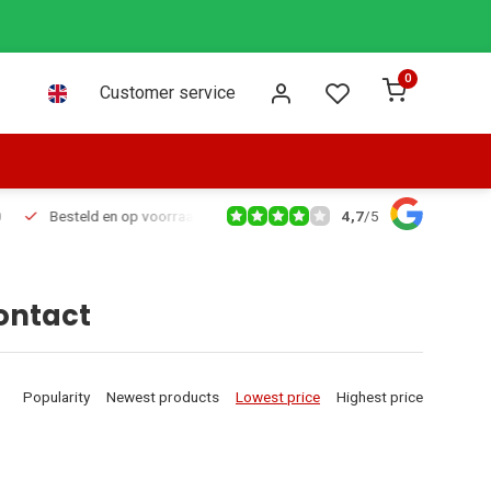
0
Customer service
4,7
/
5
Besteld en op voorraad voor 16:00 dezelfde dag verzonden via PostNL leve
ontact
Popularity
Newest products
Lowest price
Highest price