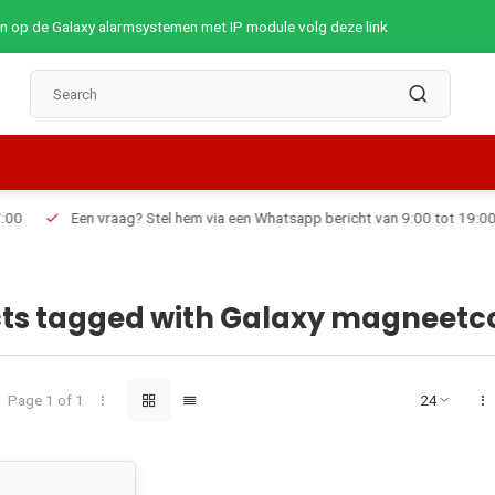
op de Galaxy alarmsystemen met IP module volg deze link
Een vraag? Stel hem via een Whatsapp bericht van 9:00 tot 19:00
ts tagged with Galaxy magneetc
Page 1 of 1