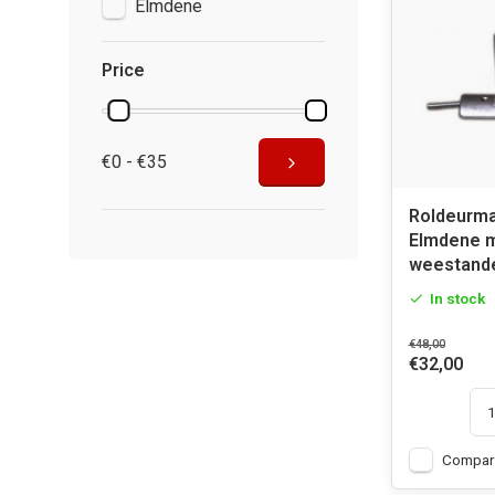
Elmdene
Price
€0 - €35
Roldeurm
Elmdene 
weestand
In stock
€48,00
€32,00
Compar