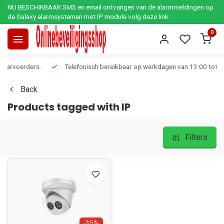
NU BESCHIKBAAR SMS en email ontvangen van de alarmmeldingen op
de Galaxy alarmsystemen met IP module volg deze link
0
Telefonisch bereikbaar op werkdagen van 13:00 tot 17:00
Ee
Back
Products tagged with IP
Filters
-35%