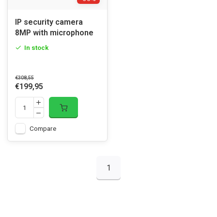
IP security camera
8MP with microphone
In stock
€308,55
€199,95
Compare
1