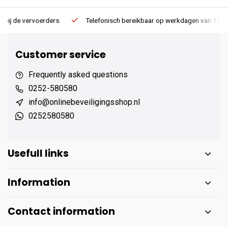
Telefonisch bereikbaar op werkdagen van 13:00 tot 17:00
Ee
Customer service
Frequently asked questions
0252-580580
info@onlinebeveiligingsshop.nl
0252580580
Usefull links
Information
Contact information