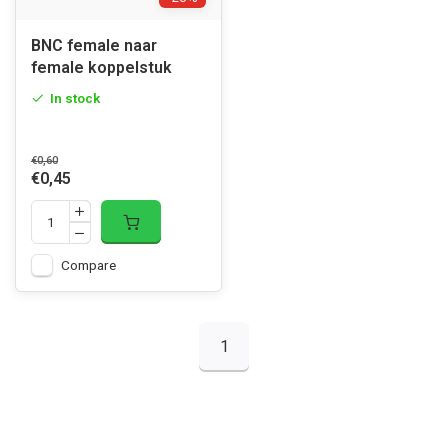
BNC female naar
female koppelstuk
In stock
€0,60
€0,45
Compare
1