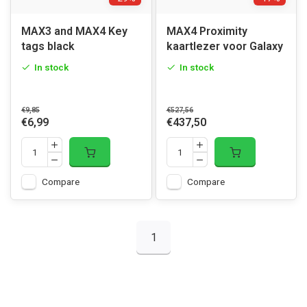
MAX3 and MAX4 Key
MAX4 Proximity
tags black
kaartlezer voor Galaxy
In stock
In stock
€9,85
€527,56
€6,99
€437,50
Compare
Compare
1