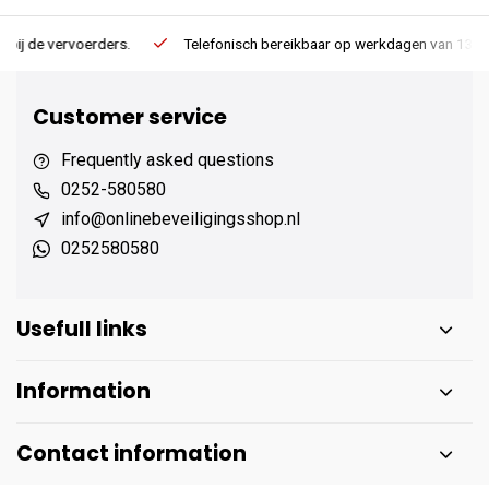
Telefonisch bereikbaar op werkdagen van 13:00 tot 17:00
Ee
Customer service
Frequently asked questions
0252-580580
info@onlinebeveiligingsshop.nl
0252580580
Usefull links
Information
Contact information