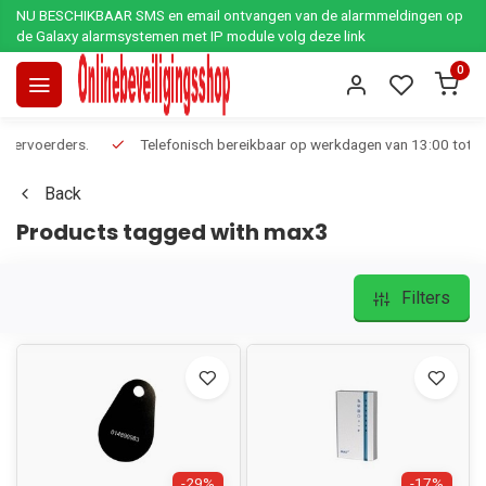
NU BESCHIKBAAR SMS en email ontvangen van de alarmmeldingen op
de Galaxy alarmsystemen met IP module volg deze link
0
Telefonisch bereikbaar op werkdagen van 13:00 tot 17:00
Ee
Back
Products tagged with max3
Filters
-29%
-17%