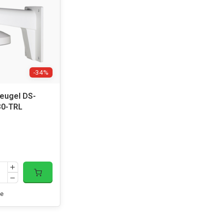
-34%
eugel DS-
30-TRL
e