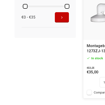
€0 - €35
Montageb
1273ZJ-1
In stock
€53,25
€35,00
Compar