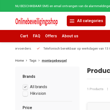
NU BESCHIKBAAR SMS en email ontvangen van de alarmmeldingen 
All categories
Cart
FAQ
Offers
About us
erders.
Telefonisch bereikbaar op werkdagen van 13:00 tot 17:00
Home
Tags
montagebeugel
Produc
Brands
All brands
1 Products
Hikvision
Price