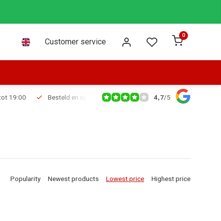
0
Customer service
4,7
/
5
Besteld en op voorraad voor 16:00 dezelfde dag verzonden via PostNL leve
Popularity
Newest products
Lowest price
Highest price