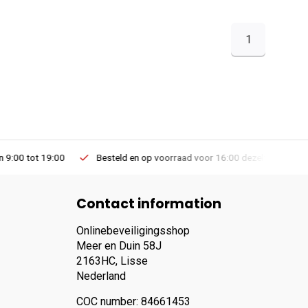
1
Besteld en op voorraad voor 16:00 dezelfde dag verzonden via PostNL lev
Contact information
Onlinebeveiligingsshop
Meer en Duin 58J
2163HC, Lisse
Nederland
COC number: 84661453