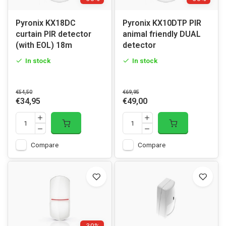
Pyronix KX18DC
Pyronix KX10DTP PIR
curtain PIR detector
animal friendly DUAL
(with EOL) 18m
detector
In stock
In stock
€54,50
€69,95
€34,95
€49,00
Compare
Compare
-30%