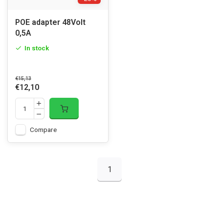
POE adapter 48Volt
0,5A
In stock
€15,13
€12,10
Compare
1