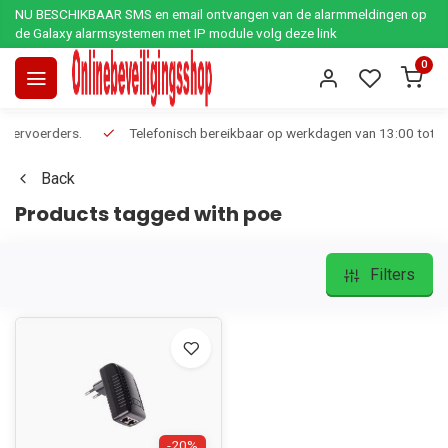
NU BESCHIKBAAR SMS en email ontvangen van de alarmmeldingen op
de Galaxy alarmsystemen met IP module volg deze link
0
Telefonisch bereikbaar op werkdagen van 13:00 tot 17:00
Ee
Back
Products tagged with poe
Filters
-20%