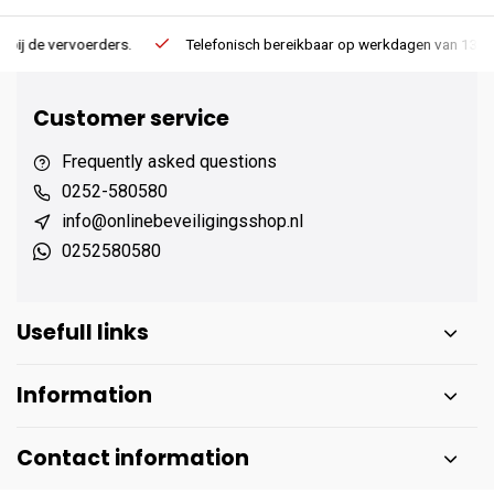
Telefonisch bereikbaar op werkdagen van 13:00 tot 17:00
E
Customer service
Frequently asked questions
0252-580580
info@onlinebeveiligingsshop.nl
0252580580
Usefull links
Information
Contact information