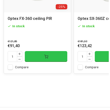
-25%
Optex FX-360 ceiling PIR
Optex SX-360Z cei
In stock
In stock
€121,85
€181,50
€91,40
€123,42
Compare
Compare