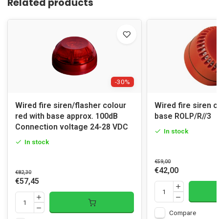
Related products
-30%
Wired fire siren/flasher colour
Wired fire siren c
red with base approx. 100dB
base ROLP/R//3
Connection voltage 24-28 VDC
In stock
In stock
€59,00
€42,00
€82,30
€57,45
Compare