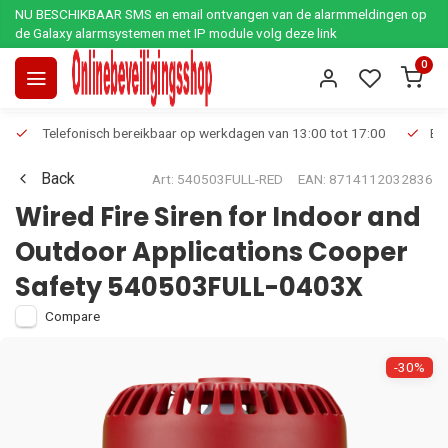
NU BESCHIKBAAR SMS en email ontvangen van de alarmmeldingen op
de Galaxy alarmsystemen met IP module volg deze link
0
Telefonisch bereikbaar op werkdagen van 13:00 tot 17:00
Ee
Back
Art: 540503FULL-RED
EAN: 8714112032836
Wired Fire Siren for Indoor and
Outdoor Applications Cooper
Safety 540503FULL-0403X
Compare
-30%