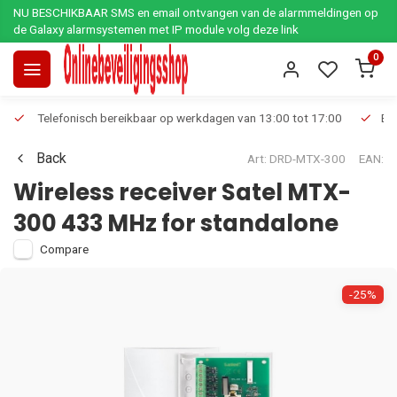
NU BESCHIKBAAR SMS en email ontvangen van de alarmmeldingen op
de Galaxy alarmsystemen met IP module volg deze link
0
Telefonisch bereikbaar op werkdagen van 13:00 tot 17:00
Ee
Back
Art: DRD-MTX-300
EAN:
Wireless receiver Satel MTX-
300 433 MHz for standalone
Compare
-25%