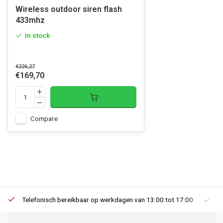
Wireless outdoor siren flash
433mhz
In stock
€226,27
€169,70
Compare
Telefonisch bereikbaar op werkdagen van 13:00 tot 17:00
Ee