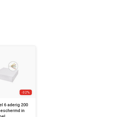
-32%
l 6 aderig 200
geschermd in
pel