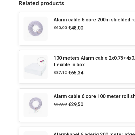
Related products
Alarm cable 6 core 200m shielded ro
€60,00
€48,00
100 meters Alarm cable 2x0.75+4x0
flexible in box
€87,12
€65,34
Alarm cable 6 core 100 meter roll s
€37,00
€29,50
Alarmkabel 6 aderig 200 meter afg