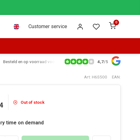
0
Customer service
4,7
/
5
Besteld en op voorraad voor 16:00 dezelfde dag verzonden via PostNL leve
Art: H6S500
EAN:
Out of stock
4
ery time on demand