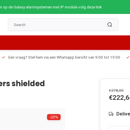
op de Galaxy alarmsystemen met IP module volg deze link
Een vraag? Stel hem via een Whatsapp bericht van 9:00 tot 19:00
rs shielded
€278,30
€222,6
Deliv
-20%