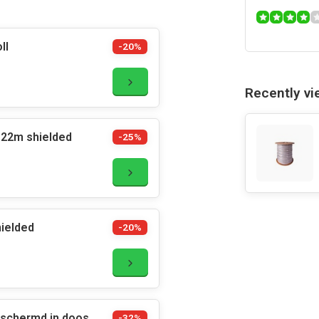
ll
-20%
Recently v
.22m shielded
-25%
hielded
-20%
eschermd in doos
-32%