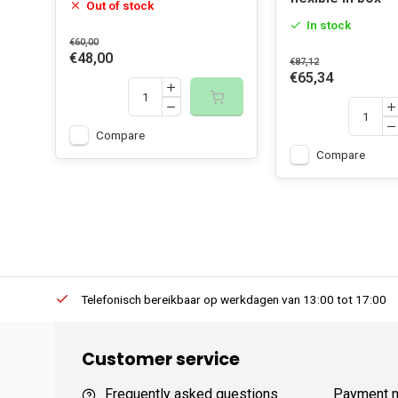
Out of stock
In stock
€60,00
€48,00
€87,12
€65,34
Compare
Compare
erders.
Telefonisch bereikbaar op werkdagen van 13:00 tot 17:00
Customer service
Frequently asked questions
Payment 