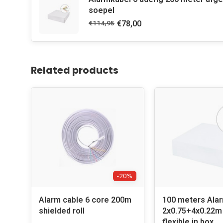
soepel
€114,95
€78,00
Related products
-20%
Alarm cable 6 core 200m
100 meters Ala
shielded roll
2x0.75+4x0.22m
flexible in box