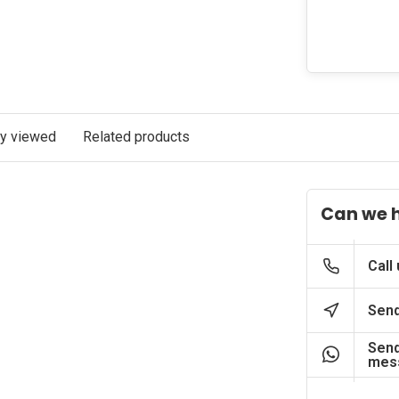
ly viewed
Related products
Can we 
Call
Send
Send
mes