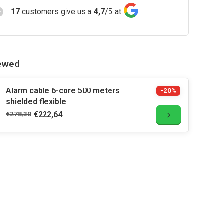
17
customers give us a
4,7
/
5
at
iewed
Alarm cable 6-core 500 meters
-20%
shielded flexible
€278,30
€222,64