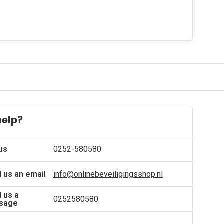
help?
 us
0252-580580
 us an email
info@onlinebeveiligingsshop.nl
 us a
0252580580
sage