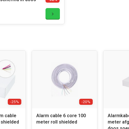
-25%
-20%
rm cable
Alarm cable 6 core 100
Alarmkabe
 shielded
meter roll shielded
meter af
doos soe