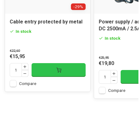
-29%
Cable entry protected by metal
Power supply / ad
DC 2500mA / 2.5
In stock
In stock
€22,60
€15,95
€25,95
€19,80
Compare
Compare