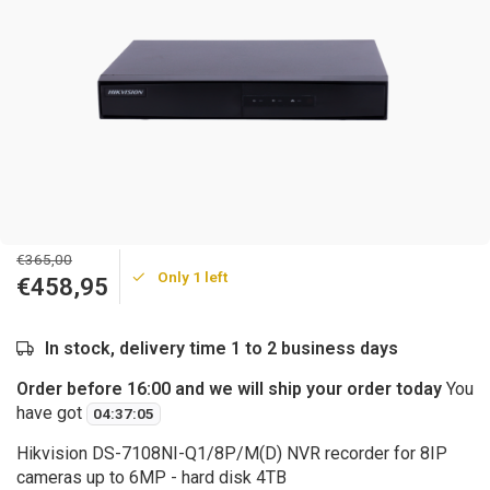
€365,00
Only 1 left
€458,95
In stock, delivery time 1 to 2 business days
Order before 16:00 and we will ship your order today
You
have got
04
:
37
:
05
Hikvision DS-7108NI-Q1/8P/M(D) NVR recorder for 8IP
cameras up to 6MP - hard disk 4TB