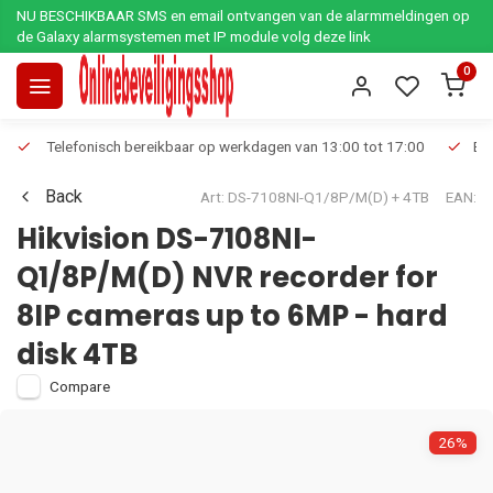
NU BESCHIKBAAR SMS en email ontvangen van de alarmmeldingen op
de Galaxy alarmsystemen met IP module volg deze link
0
Telefonisch bereikbaar op werkdagen van 13:00 tot 17:00
Ee
Back
Art: DS-7108NI-Q1/8P/M(D) + 4TB
EAN:
Hikvision DS-7108NI-
Q1/8P/M(D) NVR recorder for
8IP cameras up to 6MP - hard
disk 4TB
Compare
26%