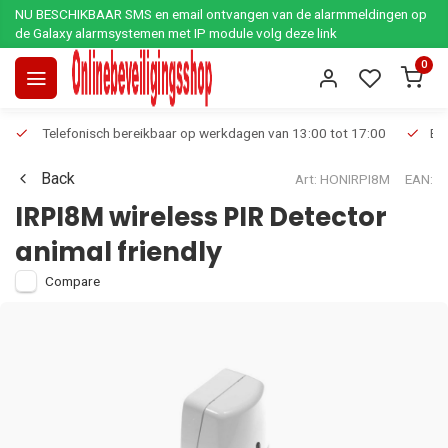
NU BESCHIKBAAR SMS en email ontvangen van de alarmmeldingen op
de Galaxy alarmsystemen met IP module volg deze link
0
Telefonisch bereikbaar op werkdagen van 13:00 tot 17:00
Ee
Back
Art: HONIRPI8M
EAN:
IRPI8M wireless PIR Detector
animal friendly
Compare