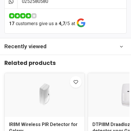
0252580580
17
customers give us a
4,7
/
5
at
Recently viewed
Related products
IR8M Wireless PIR Detector for
DTPI8M Draadloz
Galaxy
detector voor Ga