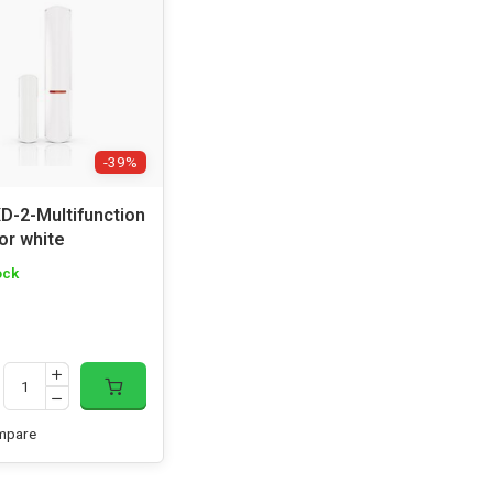
-39%
XD-2-Multifunction
or white
ock
mpare