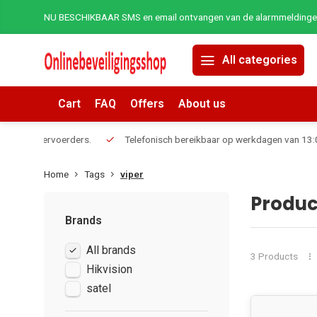
NU BESCHIKBAAR SMS en email ontvangen van de alarmmeldingen 
All categories
Cart
FAQ
Offers
About us
erders.
Telefonisch bereikbaar op werkdagen van 13:00 tot 17:00
Home
Tags
viper
Produc
Brands
All brands
3 Products
Hikvision
satel