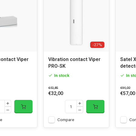
-27%
contact Viper
Vibration contact Viper
Satel 
PRO-SK
detect
In stock
In st
€43,85
€94,00
€32,00
€57,00
e
Compare
Co