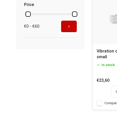
Price
€0 - €60
Vibration 
small
In stock
€23,60
Compar