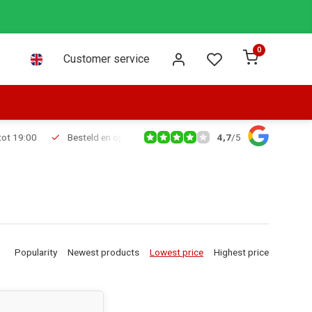
0
Customer service
4,7
/
5
Besteld en op voorraad voor 16:00 dezelfde dag verzonden via PostNL leve
Popularity
Newest products
Lowest price
Highest price