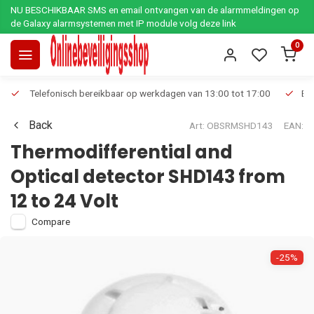
NU BESCHIKBAAR SMS en email ontvangen van de alarmmeldingen op
de Galaxy alarmsystemen met IP module volg deze link
0
Telefonisch bereikbaar op werkdagen van 13:00 tot 17:00
Ee
Back
Art: OBSRMSHD143
EAN:
Thermodifferential and
Optical detector SHD143 from
12 to 24 Volt
Compare
-25%