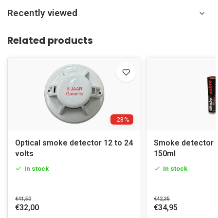
Recently viewed
Related products
-23%
Optical smoke detector 12 to 24
Smoke detector 
volts
150ml
In stock
In stock
€41,50
€42,35
€32,00
€34,95