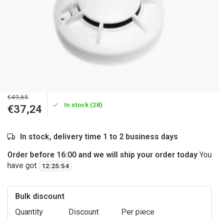
€49,65
In stock (28)
€37,24
In stock, delivery time 1 to 2 business days
Order before 16:00 and we will ship your order today
You
have got
12
:
25
:
53
Bulk discount
Quantity
Discount
Per piece