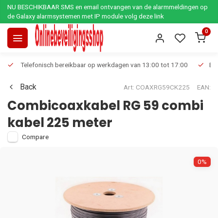
NU BESCHIKBAAR SMS en email ontvangen van de alarmmeldingen op
de Galaxy alarmsystemen met IP module volg deze link
0
Telefonisch bereikbaar op werkdagen van 13:00 tot 17:00
Ee
Back
Art: COAXRG59CK225
EAN:
Combicoaxkabel RG 59 combi
kabel 225 meter
Compare
0%