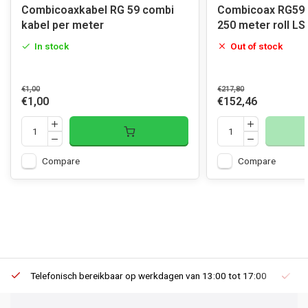
Combicoaxkabel RG 59 combi
Combicoax RG59 
kabel per meter
250 meter roll L
In stock
Out of stock
€1,00
€217,80
€1,00
€152,46
Compare
Compare
Telefonisch bereikbaar op werkdagen van 13:00 tot 17:00
Ee