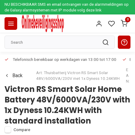
NU BESCHIKBAAR SMS en email ontvangen van de alarmmeldingen op
de Galaxy alarmsystemen met IP module volg deze link
0
Telefonisch bereikbaar op werkdagen van 13:00 tot 17:00
Ee
E
Art: Thuisbatterij Victron RS Smart Solar
Back
A
48V/6000VA/230V met 1x Dyness 10.24KWH
N:
Victron RS Smart Solar Home
Battery 48V/6000VA/230V with
1x Dyness 10.24KWH with
standard installation
Compare